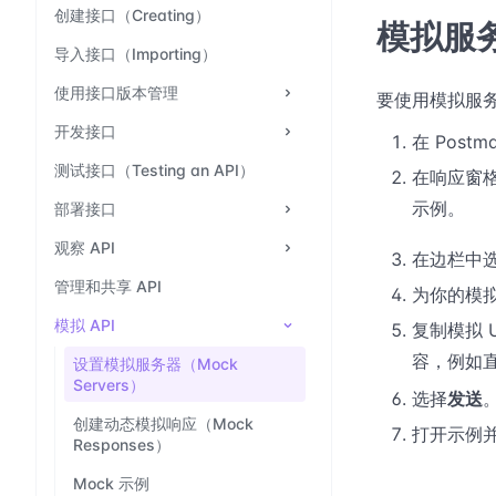
创建接口（Creating）
模拟服
导入接口（Importing）
使用接口版本管理
要使用模拟服
开发接口
在 Pos
测试接口（Testing an API）
在响应窗
示例。
部署接口
观察 API
在边栏中
管理和共享 API
为你的模
模拟 API
复制模拟 
容，例如
设置模拟服务器（Mock
Servers）
选择
发送
创建动态模拟响应（Mock
打开示例并
Responses）
Mock 示例